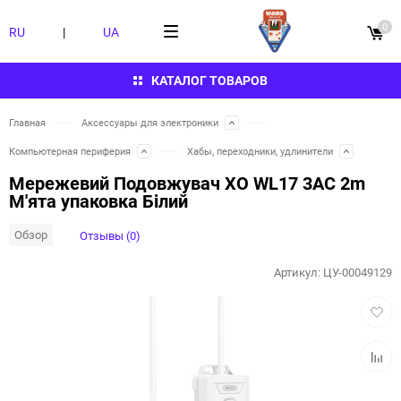
0
RU
|
UA
КАТАЛОГ ТОВАРОВ
Главная
Аксессуары для электроники
Компьютерная периферия
Хабы, переходники, удлинители
Мережевий Подовжувач XO WL17 3AC 2m
М'ята упаковка Бiлий
Обзор
Отзывы (0)
Артикул:
ЦУ-00049129
Добав
в
избра
Добав
к
сравн