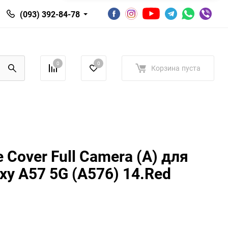
(093) 392-84-78
0
0
Корзина
пуста
e Cover Full Camera (A) для
xy A57 5G (A576) 14.Red