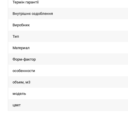
Термін гарантії
Внутрішнє оздоблення
Виробник
Тип
Материал
Форм-фактор
особенности
объем, м3
мoдель
цвет