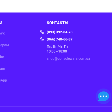
И
КОНТАКТЫ
(093) 392-84-78
бук
(066) 740-66-37
аграм
Пн, Вт, Чт, Пт
10:00—18:00
ube
shop@consolewars.com.ua
ram
sApp