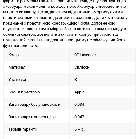
формі та розмірам гаджета зроблять повсякденну експлуатацію
аксесуара максимально комфортною. Аксесуар виготовлений із
міцного силікону, що виділяється відмінними амортизуючими
властивостями, стійкістю до зносу та розривів. Даний матеріал у
поєднанні з практичною конструкцією чохла, доповненою
внутрішнім покриттям з мікрофібри та захисною рамкою модуля
основної камери, дозволить захистити корпус пристрою від
потертостей, сколів та подряпин, при цьому не обмежуючи його
функціональність.
Колір
07.Lavender
Матеріал
Силікон
Упаковка
Є
Бренд пристрою
Apple
Вага товару без упаковки, кг
0.034
Вага товару в упаковці, кг
0.047
Термін гарантії
6 міс.