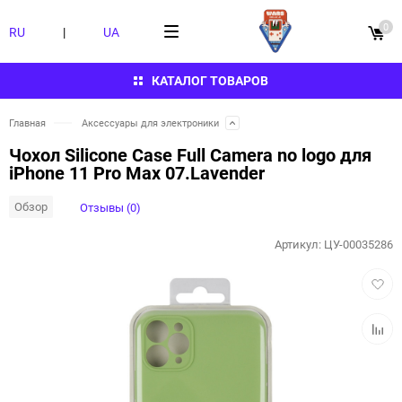
0
RU
|
UA
КАТАЛОГ ТОВАРОВ
Главная
Аксессуары для электроники
Чохол Silicone Case Full Camera no logo для
iPhone 11 Pro Max 07.Lavender
Обзор
Отзывы (0)
Артикул:
ЦУ-00035286
Добав
в
избра
Добав
к
сравн