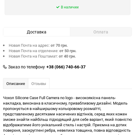
В наличии
Доставка
Оплата
Новая Почта на адрес:
от 70 грн.
Новая Почта на отделение:
от 50 грн.
Новая Почта на Поштамат:
от 40 грн.
Заказ по телефону
+38 (066) 740-66-37
Описание
Отзывы
Чохол Silicone Case Full Camera no logo - високоякісна панель-
накладка, виконана в класичному, привабливому дизайні. Модель
пропонується в найширшому кольоровому розмаїтті,
представленому десятками насичених відтінків, серед яких кожен
зможе знайти найбільш підходящий для себе варіант, який повністю
відображатиме його унікальний стиль і настрій. Приємна на дотик
поверхня, заокруглені ребра, невелика товщина, повна відповідність