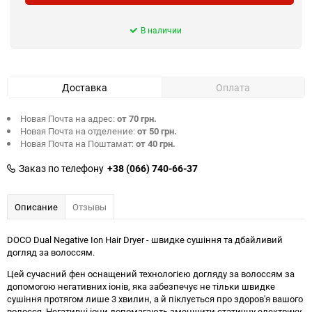
В наличии
Доставка
Оплата
Новая Почта на адрес:
от 70 грн.
Новая Почта на отделение:
от 50 грн.
Новая Почта на Поштамат:
от 40 грн.
Заказ по телефону
+38 (066) 740-66-37
Описание
Отзывы
DOCO Dual Negative Ion Hair Dryer - швидке сушіння та дбайливий
догляд за волоссям.
Цей сучасний фен оснащений технологією догляду за волоссям за
допомогою негативних іонів, яка забезпечує не тільки швидке
сушіння протягом лише 3 хвилин, а й піклується про здоров'я вашого
волосся. Негативні іони допомагають зменшити статичну електрику