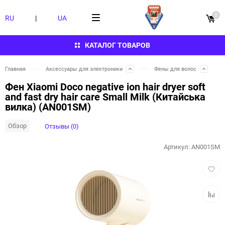
0
RU
|
UA
КАТАЛОГ ТОВАРОВ
Главная
Аксессуары для электроники
Фены для волос
Фен Xiaomi Doco negative ion hair dryer soft
and fast dry hair care Small Milk (Китайська
вилка) (AN001SM)
Обзор
Отзывы (0)
Артикул:
AN001SM
Добав
в
избра
Добав
к
сравн