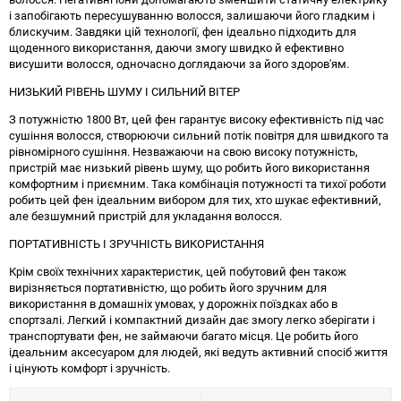
і запобігають пересушуванню волосся, залишаючи його гладким і
блискучим. Завдяки цій технології, фен ідеально підходить для
щоденного використання, даючи змогу швидко й ефективно
висушити волосся, одночасно доглядаючи за його здоров'ям.
НИЗЬКИЙ РІВЕНЬ ШУМУ І СИЛЬНИЙ ВІТЕР
З потужністю 1800 Вт, цей фен гарантує високу ефективність під час
сушіння волосся, створюючи сильний потік повітря для швидкого та
рівномірного сушіння. Незважаючи на свою високу потужність,
пристрій має низький рівень шуму, що робить його використання
комфортним і приємним. Така комбінація потужності та тихої роботи
робить цей фен ідеальним вибором для тих, хто шукає ефективний,
але безшумний пристрій для укладання волосся.
ПОРТАТИВНІСТЬ І ЗРУЧНІСТЬ ВИКОРИСТАННЯ
Крім своїх технічних характеристик, цей побутовий фен також
вирізняється портативністю, що робить його зручним для
використання в домашніх умовах, у дорожніх поїздках або в
спортзалі. Легкий і компактний дизайн дає змогу легко зберігати і
транспортувати фен, не займаючи багато місця. Це робить його
ідеальним аксесуаром для людей, які ведуть активний спосіб життя
і цінують комфорт і зручність.