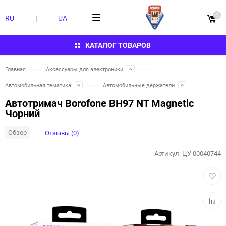
0
RU
|
UA
КАТАЛОГ ТОВАРОВ
Главная
Аксессуары для электроники
Автомобильная тематика
Автомобильные держатели
Автотримач Borofone BH97 NT Magnetic
Чорний
Обзор
Отзывы (0)
Артикул:
ЦУ-00040744
Добав
в
избра
Добав
к
сравн