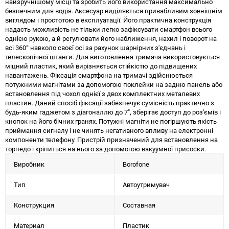
найзручнішому місці та зробить його використання максимально
безпечним для водія. Аксесуар виділяється привабливим зовнішнім
виглядом і простотою в експлуатації. Його практична конструкція
надасть можливість не тільки легко зафіксувати смартфон всього
однією рукою, а й регулювати його наближення, нахил і поворот на
всі 360° навколо своєї осі за рахунок шарнірних з'єднань і
телескопічної штанги. Для виготовлення тримача використовується
міцний пластик, який вирізняється стійкістю до підвищених
навантажень. Фіксація смартфона на тримачі здійснюється
потужними магнітами за допомогою поклейки на задню панель або
встановлення під чохол однієї з двох комплектних металевих
пластин. Даний спосіб фіксації забезпечує сумісність практично з
будь-яким гаджетом з діагоналлю до 7", зберігає доступ до роз'ємів і
кнопок на його бічних гранях. Потужні магніти не погіршують якість
приймання сигналу і не чинять негативного впливу на електронні
компоненти телефону. Пристрій призначений для встановлення на
торпедо і кріпиться на нього за допомогою вакуумної присоски.
Виробник
Borofone
Тип
Автоутримувач
Конструкция
Составная
Материал
Пластик