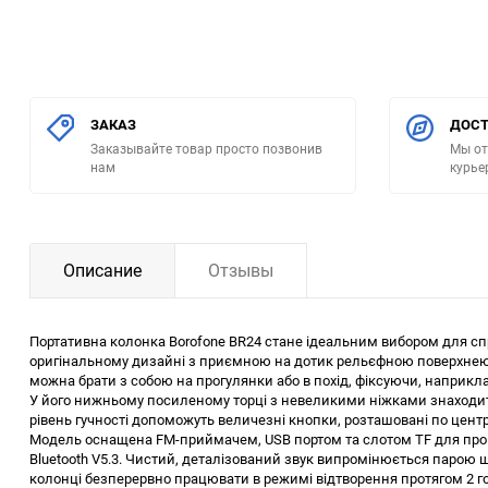
ЗАКАЗ
ДОСТ
Заказывайте товар просто позвонив
Мы от
нам
курье
Описание
Отзывы
Портативна колонка Borofone BR24 стане ідеальним вибором для с
оригінальному дизайні з приємною на дотик рельєфною поверхнею і 
можна брати з собою на прогулянки або в похід, фіксуючи, наприклад
У його нижньому посиленому торці з невеликими ніжками знаходит
рівень гучності допоможуть величезні кнопки, розташовані по центр
Модель оснащена FM-приймачем, USB портом та слотом TF для прогр
Bluetooth V5.3. Чистий, деталізований звук випромінюється парою
колонці безперервно працювати в режимі відтворення протягом 2 го