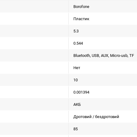
Borofone
Пластик
5.3
0.544
Bluetooth, USB, AUX, Micro-usb, TF
Нет
10
0.001394
АКБ
Дротовий / бездротовий
85