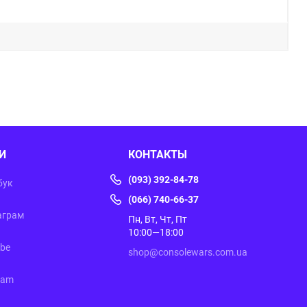
И
КОНТАКТЫ
(093) 392-84-78
бук
(066) 740-66-37
аграм
Пн, Вт, Чт, Пт
10:00—18:00
ube
shop@consolewars.com.ua
ram