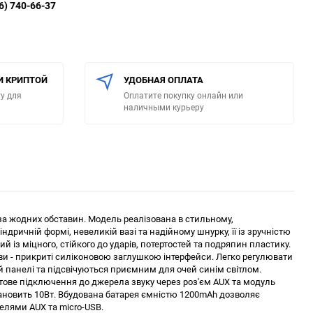
6) 740-66-37
И КРИПТОЙ
УДОБНАЯ ОПЛАТА
у для
Оплатите покупку онлайн или
наличными курьеру
а жодних обставин. Модель реалізована в стильному,
ичній формі, невеликій вазі та надійному шнурку, її із зручністю
й із міцного, стійкого до ударів, потертостей та подряпин пластику.
и - прикриті силіконовою заглушкою інтерфейси. Легко регулювати
ій панелі та підсвічуються приємним для очей синім світлом.
тове підключення до джерела звуку через роз'єм AUX та модуль
тановить 10Вт. Вбудована батарея ємністю 1200mAh дозволяє
елями AUX та micro-USB.