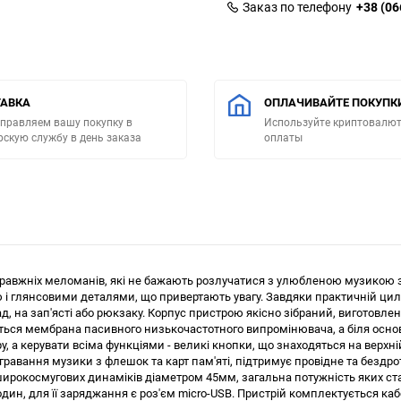
Заказ по телефону
+38 (06
АВКА
ОПЛАЧИВАЙТЕ ПОКУПК
правляем вашу покупку в
Используйте криптовалют
рскую службу в день заказа
оплаты
правжніх меломанів, які не бажають розлучатися з улюбленою музикою з
глянсовими деталями, що привертають увагу. Завдяки практичній циліндр
, на зап'ясті або рюкзаку. Корпус пристрою якісно зібраний, виготовлени
ься мембрана пасивного низькочастотного випромінювача, а біля основ
у, а керувати всіма функціями - великі кнопки, що знаходяться на верхн
авання музики з флешок та карт пам'яті, підтримує провідне та бездро
 широкосмугових динаміків діаметром 45мм, загальна потужність яких с
дин, для її заряджання є роз'єм micro-USB. Пристрій комплектується каб