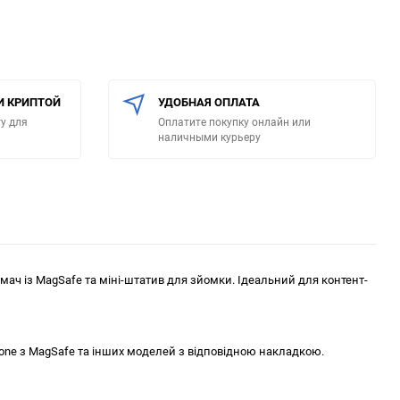
И КРИПТОЙ
УДОБНАЯ ОПЛАТА
у для
Оплатите покупку онлайн или
наличными курьеру
имач із MagSafe та міні-штатив для зйомки. Ідеальний для контент-
hone з MagSafe та інших моделей з відповідною накладкою.