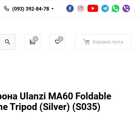
(093) 392-84-78
0
0
Корзина
пуста
она Ulanzi MA60 Foldable
e Tripod (Silver) (S035)