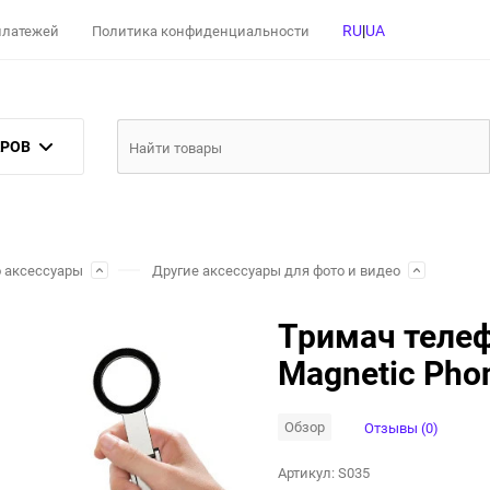
RU
|
UA
 платежей
Политика конфиденциальности
АРОВ
о аксессуары
Другие аксессуары для фото и видео
Тримач телеф
Magnetic Phon
Обзор
Отзывы (0)
Артикул:
S035