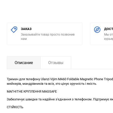
ЗАКАЗ
ДОСТ
Заказывайте товар просто позвонив
Мы от
нам
курье
Описание
Отзывы
Тримач для телефону Ulanzi Vijim MA60 Foldable Magnetic Phone Trip
мейкерів, мандрівників та всіх, хто цінує зручність і якість.
МАГНІТНЕ КРІПЛЕННЯ MAGSAFE
Забезпечує швидке та надійне з'єднання з телефоном. Підтримує я
СТІЙКІСТЬ