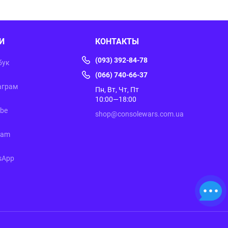
И
КОНТАКТЫ
(093) 392-84-78
бук
(066) 740-66-37
аграм
Пн, Вт, Чт, Пт
10:00—18:00
ube
shop@consolewars.com.ua
ram
sApp