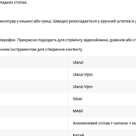
ладких столах.
аксесуар у кишені або сумці. Швидко розкладається у зручний штатив із
ікрофон. Прекрасно підходить для стрімінгу, відеозйомки, дзвінків або с
інним інструментом для створення контенту.
Ulanzi
Ulanzi Vijim
Ulanzi Vijim
Silver
MA60
Алюмінієвий сплав + силікон + ма
Китай