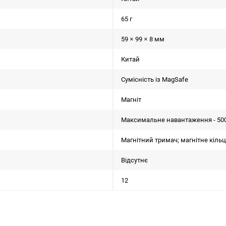
65 г
59 × 99 × 8 мм
Китай
Сумісність із MagSafe
Магніт
Максимальне навантаження - 500
Магнітний тримач; магнітне кіль
Відсутнє
12