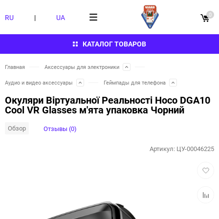
0
RU
|
UA
КАТАЛОГ ТОВАРОВ
Главная
Аксессуары для электроники
Аудио и видео аксессуары
Геймпады для телефона
Окуляри Віртуальної Реальності Hoco DGA10
Cool VR Glasses м'ята упаковка Чорний
Обзор
Отзывы (0)
Артикул:
ЦУ-00046225
Добав
в
избра
Добав
к
сравн