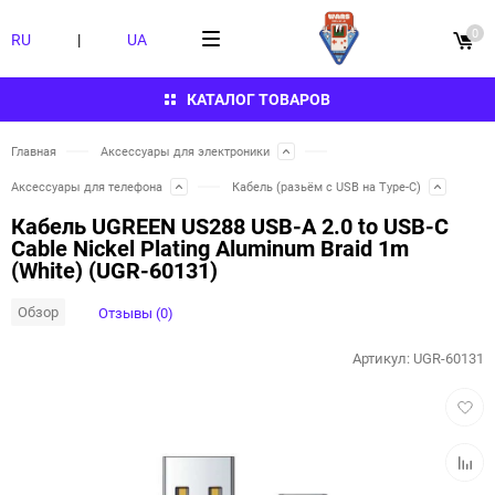
0
RU
|
UA
КАТАЛОГ ТОВАРОВ
Главная
Аксессуары для электроники
Аксессуары для телефона
Кабель (разьём с USB на Type-C)
Кабель UGREEN US288 USB-A 2.0 to USB-C
Cable Nickel Plating Aluminum Braid 1m
(White) (UGR-60131)
Обзор
Отзывы (0)
Артикул:
UGR-60131
Добав
в
избра
Добав
к