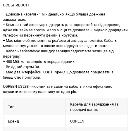
ОСОБЛИВОСТІ
− Довжина кабеля - 1 м - ідеально, якщо більша довжина
заважатиме.
− Компактний аксесуар підходить для подорожей та відряджень,
адже він займає зовсім мало місця та дозволяє швидко підзарядити
телефон чи перекинути файли з ноутбука.
− Має міцне обплетення та роз'єми зі сплаву алюмінію. Кабель
менше сплутується та важче пошкоджується від згинання.
− Кабель забезпечує швидку зарядку ґаджетів та захищає від
перегріву.
− 480 Мбіт/с - швидкість передачі даних.
− Вихідний струм 3А.
− Має два інтерфейси: USB і Type-C, що дозволяє працювати з
більшістю пристроїв.
UGREEN US288 - якісний та надійний кабель, який ефективно
служитиме своєму власнику не один рік.
Кабель для заряджання та
Тип
передачі даних
Бренд
UGREEN