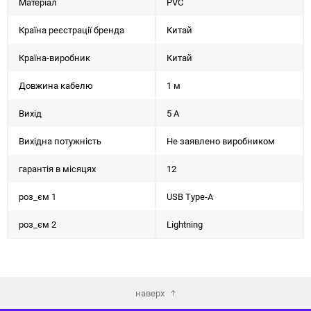
Матеріал
PVC
Країна реєстрації бренда
Китай
Країна-виробник
Китай
Довжина кабелю
1 м
Вихід
5 A
Вихідна потужність
Не заявлено виробником
гарантія в місяцях
12
роз_єм 1
USB Type-A
роз_єм 2
Lightning
наверх