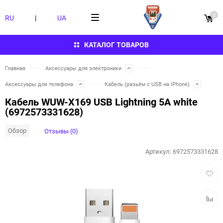
0
RU
|
UA
КАТАЛОГ ТОВАРОВ
Главная
Аксессуары для электроники
Аксессуары для телефона
Кабель (разьём с USB на iPhone)
Кабель WUW-X169 USB Lightning 5А white
(6972573331628)
Обзор
Отзывы (0)
Артикул:
6972573331628
Добав
в
избра
Добав
к
сравн