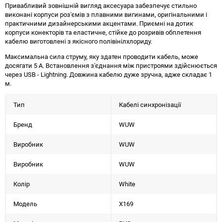
Привабливий зовнішній вигляд аксесуара забезпечує стильно
виконані корпуси роз'ємів з плавними вигинами, оригінальними і
практичними дизайнерськими акцентами. Приємні на дотик
корпуси конекторів та еластичне, стійке до розривів обплетення
кабелю виготовлені з якісного полівінілхлориду.
Максимальна сила струму, яку здатен проводити кабель, може
досягати 5 А. Встановлення з'єднання між пристроями здійснюється
через USB - Lightning. Довжина кабелю дуже зручна, адже складає 1
м.
Тип
Кабелі синхронізації
Бренд
WUW
Виробник
WUW
Виробник
WUW
Колір
White
Модель
X169