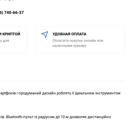
6) 740-66-37
И КРИПТОЙ
УДОБНАЯ ОПЛАТА
у для
Оплатите покупку онлайн или
наличными курьеру
 смартфонів і продуманий дизайн роблять її ідеальним інструментом
 Bluetooth-пульт із радіусом дії 10 м дозволяє дистанційно