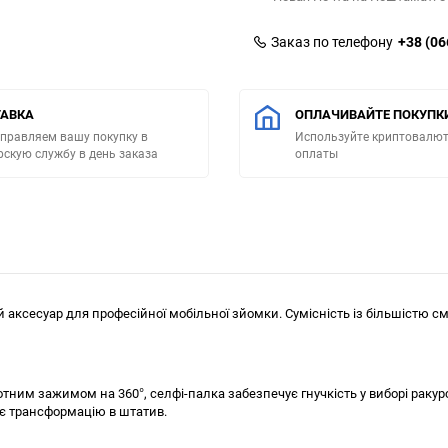
Заказ по телефону
+38 (06
АВКА
ОПЛАЧИВАЙТЕ ПОКУПК
правляем вашу покупку в
Используйте криптовалют
рскую службу в день заказа
оплаты
ний аксесуар для професійної мобільної зйомки. Сумісність із більшістю
м зажимом на 360°, селфі-палка забезпечує гнучкість у виборі ракурсів.
є трансформацію в штатив.