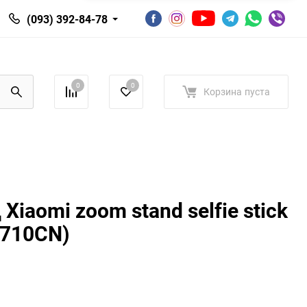
(093) 392-84-78
0
0
Корзина
пуста
Xiaomi zoom stand selfie stick
9710CN)