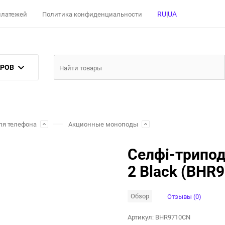
RU
|
UA
 платежей
Политика конфиденциальности
АРОВ
ля телефона
Акционные моноподы
Селфі-трипод 
2 Black (BHR
Обзор
Отзывы (0)
Артикул:
BHR9710CN