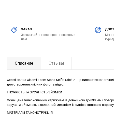
ЗАКАЗ
ДОСТ
Заказывайте товар просто позвонив
Мы от
нам
курье
Описание
Отзывы
Селфі-палка Xiaomi Zoom Stand Selfie Stick 2 - це високотехнологіч
для створення якісних фото та відео.
ГНУЧКІСТЬ ТА ЗРУЧНІСТЬ ЗЙОМКИ
Оснащена телескопічним стрижнем із довжиною до 830 мм і поворотни
керувати зйомкою, а складний механізм із однією кнопкою спрощу
МАТЕРІАЛИ ТА КОНСТРУКЦІЯ