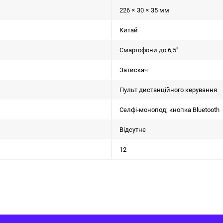
226 × 30 × 35 мм
Китай
Смартофони до 6,5"
Затискач
Пульт дистанційного керування
Селфі-монопод; кнопка Bluetooth
Відсутнє
12