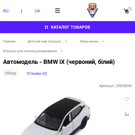
0
RU
|
UA
КАТАЛОГ ТОВАРОВ
Главная
Детский мир игрушек
Мальчикам
Игрушки для коллекционирования
Автомодель - BMW iX (червоний, білий)
Обзор
Отзывы (0)
Артикул:
250380W
Добав
в
избра
Добав
к
сравн