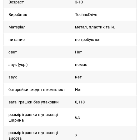
Возраст
3-10
Виробник
TechnoDrive
Матеріал
метал, пластик та ін.
питание
не требуются
свет
Нет
звук (укр.)
немає
звук
нет
батарейки входят в комплект
Нет
вага іграшки без упаковки
0,118
розмір іграшки в упаковці
6,5
ширина
розмір іграшки в упаковці
7
висота