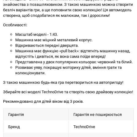
знайомства з позашляховиком. З такою машинкою можна створити
безліч варіантів гри, а ще поповнити свою колекцію! Ця автомодель
створена, щоб сподобатися як малюкам, так і дорослим!
Особливості:
Масштаб моделі - 1:43.
Машинка має міцний металевий корпус.
Відкриваються передні дверцята.
Машинка має функцію «pull back»: відтягніть машинку назад,
відпустіть і дивіться, як вона сама поїде вперед!
Представлена у двох популярних кольорах: червоний та білий.
Розвиває уяву, покращує моторику дітей, вміння грати та
колекціонувати.
З такою машинкою будь-яка гра перетвориться на автопригоду!
Збирайте всі моделі TechnoDrive та створіть свою драйвову колекцію!
Рекомендовано для дітей віком від 3 років.
Гарантія
Гарантія не поширюється
Бренд
TechnoDrive