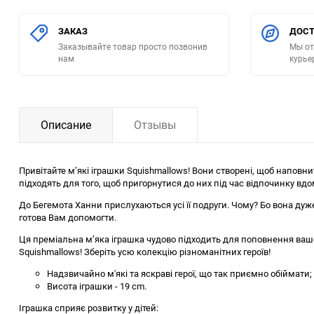
ЗАКАЗ
ДОСТ
Заказывайте товар просто позвонив
Мы от
нам
курье
Описание
Отзывы
Привітайте м’які іграшки Squishmallows! Вони створені, щоб наповнит
підходять для того, щоб пригорнутися до них під час відпочинку вдо
До Бегемота Ханни прислухаються усі її подруги. Чому? Бо вона дуже
готова Вам допомогти.
Ця преміальна м’яка іграшка чудово підходить для поповнення вашо
Squishmallows! Зберіть усю колекцію різноманітних героїв!
Надзвичайно м'які та яскраві герої, що так приємно обіймати;
Висота іграшки - 19 cm.
Іграшка сприяє розвитку у дітей: