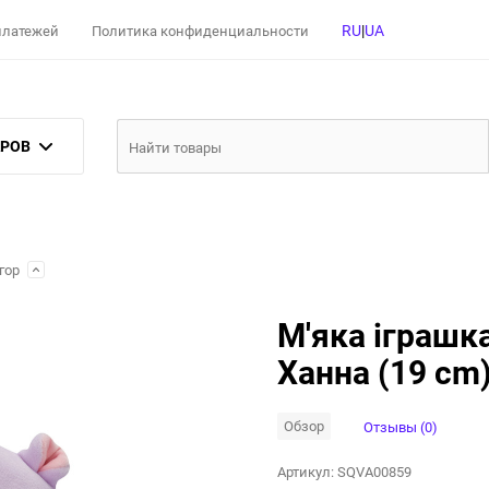
RU
|
UA
 платежей
Политика конфиденциальности
АРОВ
ігор
М'яка іграшк
Ханна (19 cm
Обзор
Отзывы (0)
Артикул:
SQVA00859