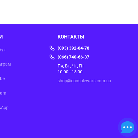
И
КОНТАКТЫ
(093) 392-84-78
бук
(066) 740-66-37
аграм
Пн, Вт, Чт, Пт
10:00—18:00
ube
shop@consolewars.com.ua
ram
sApp