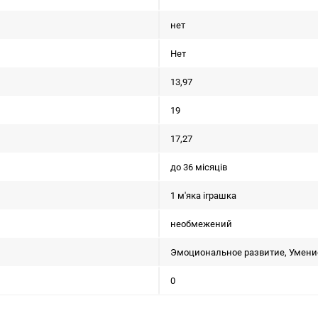
нет
Нет
13,97
19
17,27
до 36 місяців
1 м'яка іграшка
необмежений
Эмоциональное развитие, Умение
0