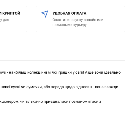
И КРИПТОЙ
УДОБНАЯ ОПЛАТА
у для
Оплатите покупку онлайн или
наличными курьеру
s - найбільш колекційні м’які іграшки у світі! А ще вони ідеально
 нової сукні чи сумочки, або порада щодо відносин - вона завжди
лекціонером, чи тільки-но приєдналися познайомитися з