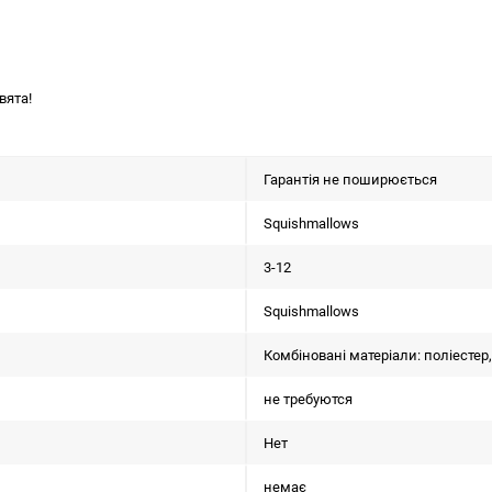
вята!
Гарантія не поширюється
Squishmallows
3-12
Squishmallows
Комбіновані матеріали: поліестер
не требуются
Нет
немає