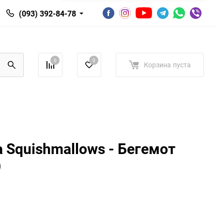
(093) 392-84-78
0
0
Корзина
пуста
а Squishmallows - Бегемот
)