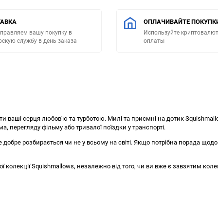
АВКА
ОПЛАЧИВАЙТЕ ПОКУПК
правляем вашу покупку в
Используйте криптовалют
рскую службу в день заказа
оплаты
и ваші серця любов'ю та турботою. Милі та приємні на дотик Squishmallow
ма, перегляду фільму або тривалої поїздки у транспорті.
 добре розбирається чи не у всьому на світі. Якщо потрібна порада щодо
ї колекції Squishmallows, незалежно від того, чи ви вже є завзятим ко