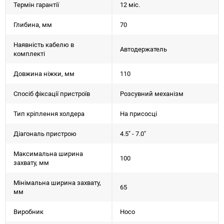
Термін гарантії
12 міс.
Глибина, мм
70
Наявність кабелю в
Автодержатель
комплекті
Довжина ніжки, мм
110
Спосіб фіксації пристроїв
Розсувний механізм
Тип кріплення холдера
На присосцi
Діагональ пристрою
4.5" - 7.0"
Максимальна ширина
100
захвату, мм
Мінімальна ширина захвату,
65
мм
Виробник
Hoco