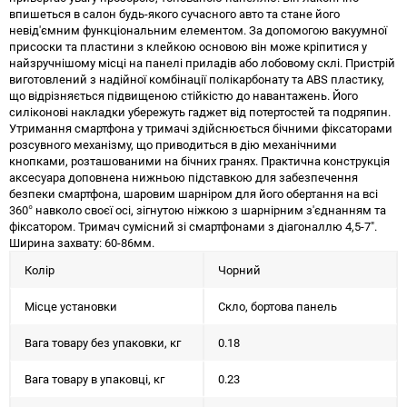
впишеться в салон будь-якого сучасного авто та стане його
невід'ємним функціональним елементом. За допомогою вакуумної
присоски та пластини з клейкою основою він може кріпитися у
найзручнішому місці на панелі приладів або лобовому склі. Пристрій
виготовлений з надійної комбінації полікарбонату та ABS пластику,
що відрізняється підвищеною стійкістю до навантажень. Його
силіконові накладки убережуть гаджет від потертостей та подряпин.
Утримання смартфона у тримачі здійснюється бічними фіксаторами
розсувного механізму, що приводиться в дію механічними
кнопками, розташованими на бічних гранях. Практична конструкція
аксесуара доповнена нижньою підставкою для забезпечення
безпеки смартфона, шаровим шарніром для його обертання на всі
360° навколо своєї осі, зігнутою ніжкою з шарнірним з'єднанням та
фіксатором. Тримач сумісний зі смартфонами з діагоналлю 4,5-7".
Ширина захвату: 60-86мм.
Колір
Чорний
Місце установки
Скло, бортова панель
Вага товару без упаковки, кг
0.18
Вага товару в упаковці, кг
0.23