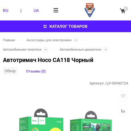
0
RU
|
UA
КАТАЛОГ ТОВАРОВ
Главная
Аксессуары для электроники
Автомобильная тематика
Автомобильные держатели
Автотримач Hoco CA118 Чорный
Обзор
Отзывы (0)
Артикул:
ЦУ-00040724
Добав
в
избра
Добав
к
сравн