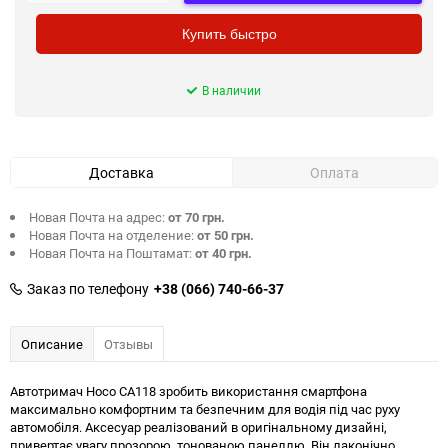
Купить быстро
В наличии
Доставка
Оплата
Новая Почта на адрес:
от 70 грн.
Новая Почта на отделение:
от 50 грн.
Новая Почта на Поштамат:
от 40 грн.
Заказ по телефону
+38 (066) 740-66-37
Описание
Отзывы
Автотримач Hoco CA118 зробить використання смартфона
максимально комфортним та безпечним для водія під час руху
автомобіля. Аксесуар реалізований в оригінальному дизайні,
привертає увагу прозорою, тонованою панеллю. Він лаконічно