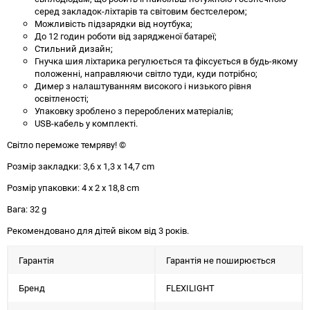
серед закладок-ліхтарів та світовим бестселером;
Можливість підзарядки від ноутбука;
До 12 годин роботи від зарядженої батареї;
Стильний дизайн;
Гнучка шия ліхтарика регулюється та фіксується в будь-якому
положенні, направляючи світло туди, куди потрібно;
Димер з налаштуванням високого і низького рівня
освітленості;
Упаковку зроблено з перероблених матеріалів;
USB-кабель у комплекті.
Світло переможе темряву! ©
Розмір закладки: 3,6 х 1,3 х 14,7 сm
Розмір упаковки: 4 х 2 х 18,8 сm
Вага: 32 g
Рекомендовано для дітей віком від 3 років.
Гарантія
Гарантія не поширюється
Бренд
FLEXILIGHT