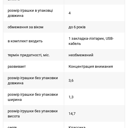
розмір іграшки в упаковці
4
довжина
обмеження за віком
до 6 років
1 закладка-ліхтарик, USB-
в комплект входить
кабель
термін придатності, міс.
необмежений
развивает
Концентрация внимания
розмір іграшки без упаковки
3,6
довжина
розмір іграшки без упаковки
1,3
ширина
розмір ігрушки без упаковки
14,7
висота
серія
Классика