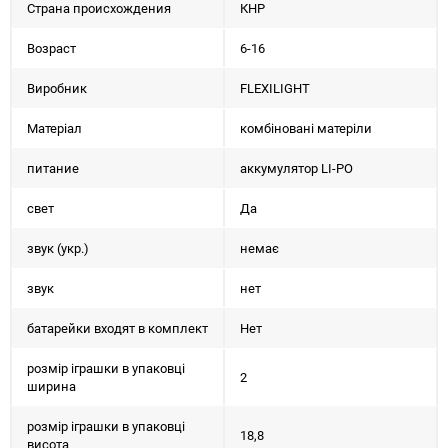
Страна происхождения
КНР
Возраст
6-16
Виробник
FLEXILIGHT
Матеріал
комбіновані матеріли
питание
аккумулятор LI-PO
свет
Да
звук (укр.)
немає
звук
нет
батарейки входят в комплект
Нет
розмір іграшки в упаковці
2
ширина
розмір іграшки в упаковці
18,8
висота