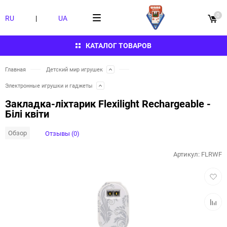
0
RU
|
UA
КАТАЛОГ ТОВАРОВ
Главная
Детский мир игрушек
Электронные игрушки и гаджеты
Закладка-ліхтарик Flexilight Rechargeable -
Білі квіти
Обзор
Отзывы (0)
Артикул:
FLRWF
Добав
в
избра
Добав
к
сравн