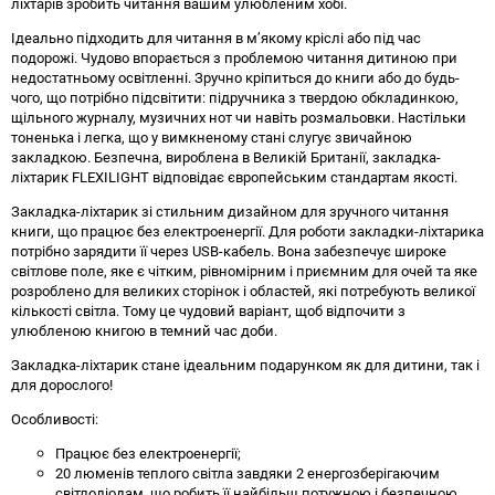
ліхтарів зробить читання вашим улюбленим хобі.
Ідеально підходить для читання в м’якому кріслі або під час
подорожі. Чудово впорається з проблемою читання дитиною при
недостатньому освітленні. Зручно кріпиться до книги або до будь-
чого, що потрібно підсвітити: підручника з твердою обкладинкою,
щільного журналу, музичних нот чи навіть розмальовки. Настільки
тоненька і легка, що у вимкненому стані слугує звичайною
закладкою. Безпечна, вироблена в Великій Британії, закладка-
ліхтарик FLEXILIGHT відповідає європейським стандартам якості.
Закладка-ліхтарик зі стильним дизайном для зручного читання
книги, що працює без електроенергії. Для роботи закладки-ліхтарика
потрібно зарядити її через USB-кабель. Вона забезпечує широке
світлове поле, яке є чітким, рівномірним і приємним для очей та яке
розроблено для великих сторінок і областей, які потребують великої
кількості світла. Тому це чудовий варіант, щоб відпочити з
улюбленою книгою в темний час доби.
Закладка-ліхтарик стане ідеальним подарунком як для дитини, так і
для дорослого!
Особливості:
Працює без електроенергії;
20 люменів теплого світла завдяки 2 енергозберігаючим
світлодіодам, що робить її найбільш потужною і безпечною