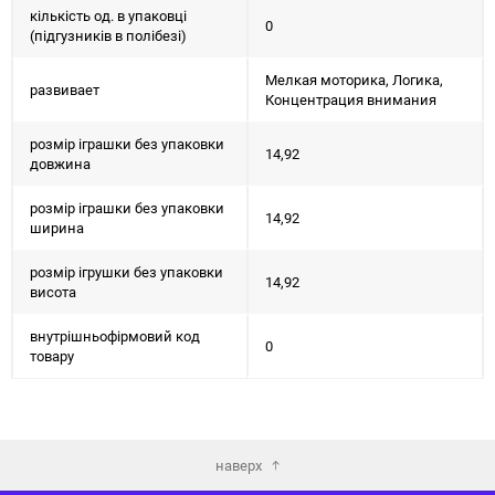
кількість од. в упаковці
0
(підгузників в полібезі)
Мелкая моторика, Логика,
развивает
Концентрация внимания
розмір іграшки без упаковки
14,92
довжина
розмір іграшки без упаковки
14,92
ширина
розмір ігрушки без упаковки
14,92
висота
внутрішньофірмовий код
0
товару
наверх