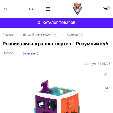
0
RU
|
UA
КАТАЛОГ ТОВАРОВ
Главная
Детский мир игрушек
Сортери
Розвивальна іграшка-сортер - Розумний куб
Обзор
Отзывы (0)
Артикул:
BT4577Z
Добав
в
избра
Добав
к
сравн