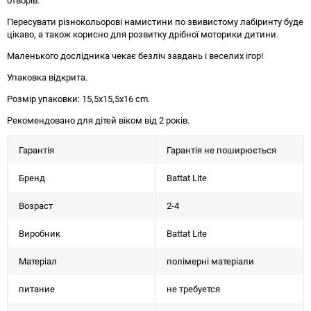
отворів.
Пересувати різнокольорові намистини по звивистому лабіринту буде
цікаво, а також корисно для розвитку дрібної моторики дитини.
Маленького дослідника чекає безліч завдань і веселих ігор!
Упаковка відкрита.
Розмір упаковки: 15,5х15,5х16 cm.
Рекомендовано для дітей віком від 2 років.
Гарантія
Гарантія не поширюється
Бренд
Battat Lite
Возраст
2-4
Виробник
Battat Lite
Матеріал
полімерні матеріали
питание
не требуется