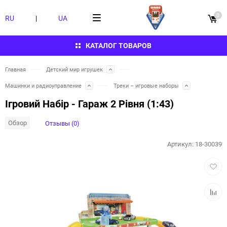
0
RU
|
UA
КАТАЛОГ ТОВАРОВ
Главная
Детский мир игрушек
Машинки и радиоуправление
Треки – игровые наборы
Ігровий Набір - Гараж 2 Рівня (1:43)
Обзор
Отзывы (0)
Артикул:
18-30039
Добав
в
избра
Добав
к
сравн