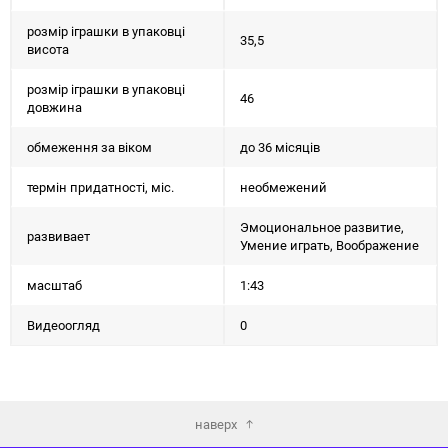
розмір іграшки в упаковці
35,5
висота
розмір іграшки в упаковці
46
довжина
обмеження за віком
до 36 місяців
термін придатності, міс.
необмежений
Эмоциональное развитие,
развивает
Умение играть, Воображение
масштаб
1:43
Видеоогляд
0
наверх