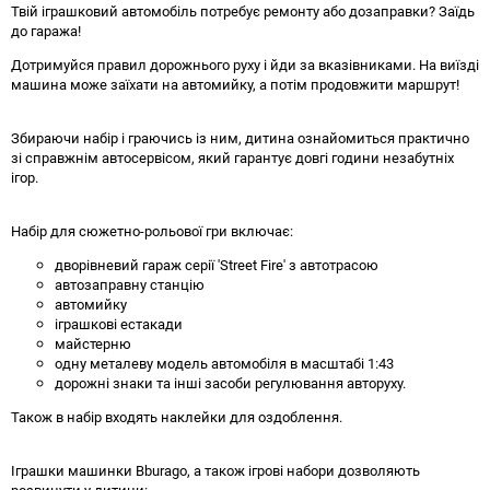
Твій іграшковий автомобіль потребує ремонту або дозаправки? Заїдь
до гаража!
Дотримуйся правил дорожнього руху і йди за вказівниками. На виїзді
машина може заїхати на автомийку, а потім продовжити маршрут!
Збираючи набір і граючись із ним, дитина ознайомиться практично
зі справжнім автосервісом, який гарантує довгі години незабутніх
ігор.
Набір для сюжетно-рольової гри включає:
дворівневий гараж серії 'Street Fire' з автотрасою
автозаправну станцію
автомийку
іграшкові естакади
майстерню
одну металеву модель автомобіля в масштабі 1:43
дорожні знаки та інші засоби регулювання авторуху.
Також в набір входять наклейки для оздоблення.
Іграшки машинки Bburago, а також ігрові набори дозволяють