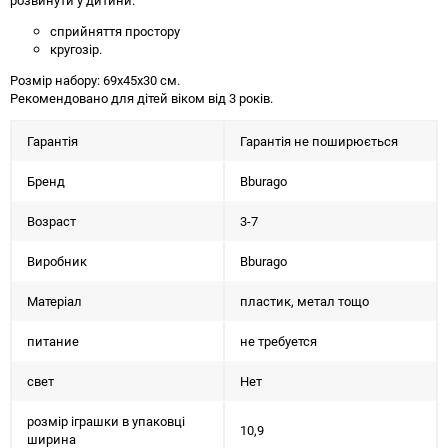
розвинути у дитини:
сприйняття простору
кругозір.
Розмір набору: 69х45х30 см.
Рекомендовано для дітей віком від 3 років.
Гарантія
Гарантія не поширюється
Бренд
Bburago
Возраст
3-7
Виробник
Bburago
Матеріал
пластик, метал тощо
питание
не требуется
свет
Нет
розмір іграшки в упаковці
10,9
ширина