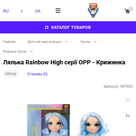
0
RU
|
UA
КАТАЛОГ ТОВАРОВ
Главная
Детский мир игрушек
Куклы
Модные куклы
Лялька Rainbow High серії ОРР - Крижинка
Обзор
Отзывы (0)
Артикул:
987932
Добав
в
избра
Добав
к
сравн