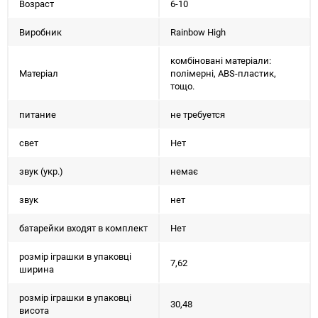
Возраст
6-10
Виробник
Rainbow High
комбіновані матеріали:
Матеріал
полімерні, ABS-пластик,
тощо.
питание
не требуется
свет
Нет
звук (укр.)
немає
звук
нет
батарейки входят в комплект
Нет
розмір іграшки в упаковці
7,62
ширина
розмір іграшки в упаковці
30,48
висота