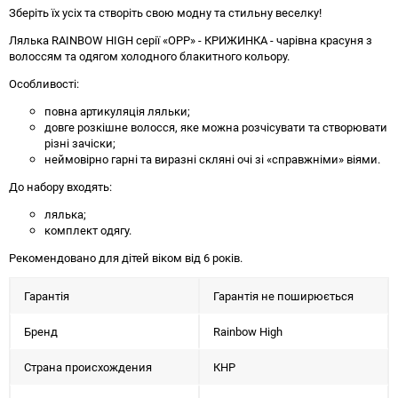
Зберіть їх усіх та створіть свою модну та стильну веселку!
Лялька RAINBOW HIGH серії «ОРР» - КРИЖИНКА - чарівна красуня з
волоссям та одягом холодного блакитного кольору.
Особливості:
повна артикуляція ляльки;
довге розкішне волосся, яке можна розчісувати та створювати
різні зачіски;
неймовірно гарні та виразні скляні очі зі «справжніми» віями.
До набору входять:
лялька;
комплект одягу.
Рекомендовано для дітей віком від 6 років.
Гарантія
Гарантія не поширюється
Бренд
Rainbow High
Страна происхождения
КНР