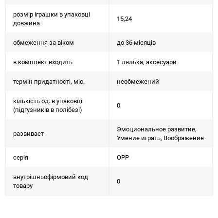
розмір іграшки в упаковці
15,24
довжина
обмеження за віком
до 36 місяців
в комплект входить
1 лялька, аксесуари
термін придатності, міс.
необмежений
кількість од. в упаковці
0
(підгузників в полібезі)
Эмоциональное развитие,
развивает
Умение играть, Воображение
серія
ОРР
внутрішньофірмовий код
0
товару