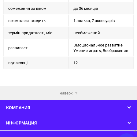
обмеження за віком
до 36 місяців
в комплект входить
1 лялька, 7 аксесуарів
термін придатності, міс.
необмежений
Эмоциональное развитие,
развивает
Умение играть, Воображение
в упаковці
12
наверх
КОМПАНИЯ
ИНФОРМАЦИЯ
×