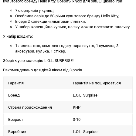
культового бренду Hello Kitty. Зберіть їх усіх для більш цікавої гри!
7 сюрпризів у кульці;
Особлива серія до 50-річчя культового бренду Hello Kitty;
В серії 2 колекційні лімітовані ляльки.
У наборі колекційна кулька, на яку можна поставити лялечку.
У набір входить:
1 лялька тотс, комплект одягу, пара взуття, 1 сумочка, 3
аксесуари, кулька, 1 стікер.
Зберіть усю колекцію L.O.L. SURPRISE!
Рекомендовано для дітей віком від 3 років.
Гарантія
Гарантія не поширюється
Бренд
L.O.L. Surprise!
Страна происхождения
КНР
Возраст
3-10
Виробник
L.O.L. Surprise!