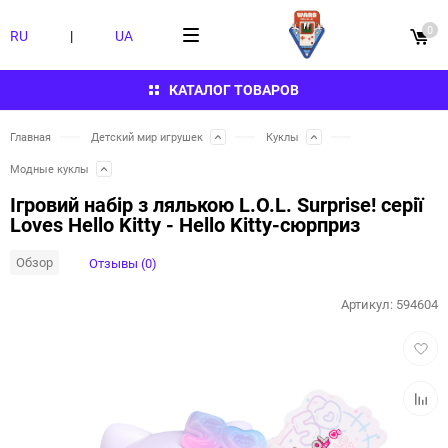
0
RU
|
UA
КАТАЛОГ ТОВАРОВ
Главная
Детский мир игрушек
Куклы
Модные куклы
Ігровий набір з лялькою L.O.L. Surprise! серії
Loves Hello Kitty - Hello Kitty-сюрприз
Обзор
Отзывы (0)
Артикул:
594604
Добав
в
избра
Добав
к
сравн