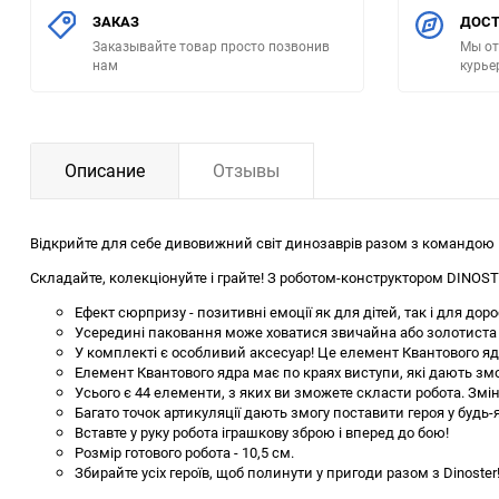
ЗАКАЗ
ДОСТ
Заказывайте товар просто позвонив
Мы от
нам
курье
Описание
Отзывы
Відкрийте для себе дивовижний світ динозаврів разом з командою 
Складайте, колекціонуйте і грайте! З роботом-конструктором DINOS
Ефект сюрпризу - позитивні емоції як для дітей, так і для дор
Усередині паковання може ховатися звичайна або золотиста фі
У комплекті є особливий аксесуар! Це елемент Квантового ядр
Елемент Квантового ядра має по краях виступи, які дають зм
Усього є 44 елементи, з яких ви зможете скласти робота. Зм
Багато точок артикуляції дають змогу поставити героя у будь-я
Вставте у руку робота іграшкову зброю і вперед до бою!
Розмір готового робота - 10,5 см.
Збирайте усіх героїв, щоб полинути у пригоди разом з Dinoster