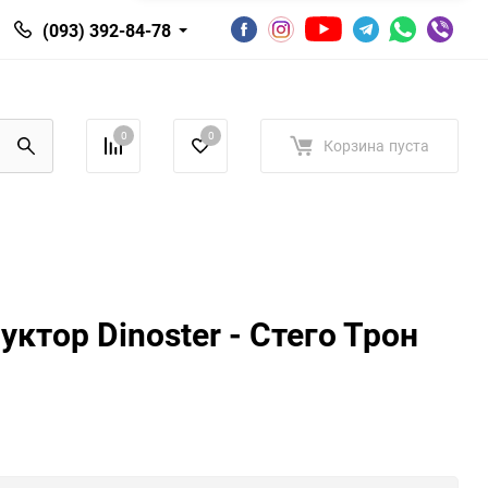
(093) 392-84-78
0
0
Корзина
пуста
ктор Dinoster - Стего Трон