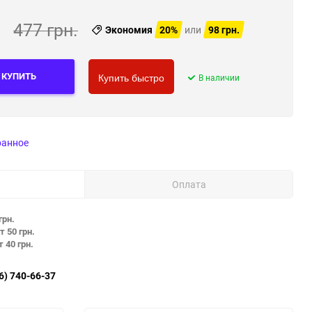
477 грн.
Экономия
20%
или
98 грн.
КУПИТЬ
В наличии
Купить быстро
ранное
Оплата
грн.
т 50 грн.
т 40 грн.
6) 740-66-37