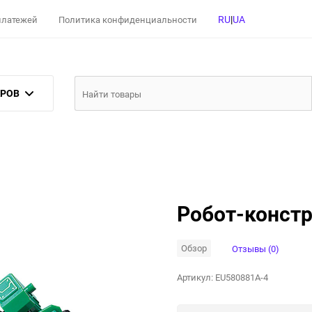
RU
|
UA
 платежей
Политика конфиденциальности
АРОВ
Робот-констру
Обзор
Отзывы (0)
Артикул:
EU580881A-4