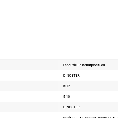
Гарантія не поширюється
DINOSTER
КНР
5-10
DINOSTER
полімерні матеріали: пластик, ме