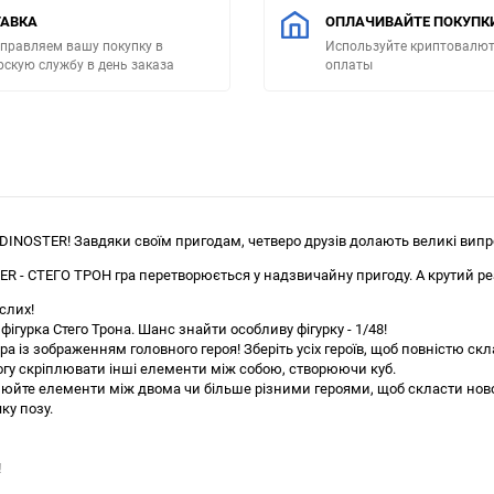
АВКА
ОПЛАЧИВАЙТЕ ПОКУПК
правляем вашу покупку в
Используйте криптовалют
рскую службу в день заказа
оплаты
DINOSTER! Завдяки своїм пригодам, четверо друзів долають великі випр
TER - СТЕГО ТРОН гра перетворюється у надзвичайну пригоду. А крутий р
ослих!
гурка Стего Трона. Шанс знайти особливу фігурку - 1/48!
а із зображенням головного героя! Зберіть усіх героїв, щоб повністю скл
огу скріплювати інші елементи між собою, створюючи куб.
інюйте елементи між двома чи більше різними героями, щоб скласти ново
ку позу.
!