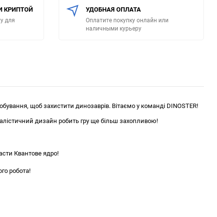
И КРИПТОЙ
УДОБНАЯ ОПЛАТА
у для
Оплатите покупку онлайн или
наличными курьеру
обування, щоб захистити динозаврів. Вітаємо у команді DINOSTER!
еалістичний дизайн робить гру ще більш захопливою!
асти Квантове ядро!
го робота!