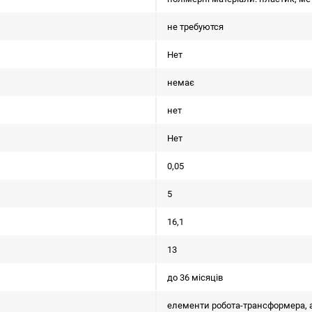
не требуются
Нет
немає
нет
Нет
0,05
5
16,1
13
до 36 місяців
елементи робота-трансформера, а