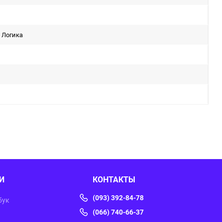
 Логика
И
КОНТАКТЫ
(093) 392-84-78
бук
(066) 740-66-37