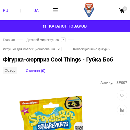
0
RU
|
UA
КАТАЛОГ ТОВАРОВ
Главная
Детский мир игрушек
Игрушки для коллекционирования
Коллекционные фигурки
Фігурка-сюрприз Cool Things - Губка Боб
Обзор
Отзывы (0)
Артикул:
SP007
Добав
в
избра
Добав
к
сравн