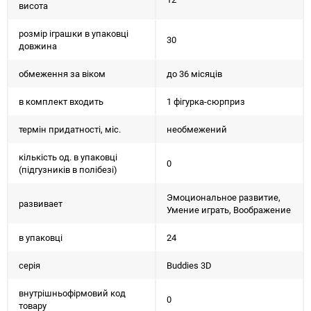
висота
розмір іграшки в упаковці
30
довжина
обмеження за віком
до 36 місяців
в комплект входить
1 фігурка-сюрприз
термін придатності, міс.
необмежений
кількість од. в упаковці
0
(підгузників в полібезі)
Эмоциональное развитие,
развивает
Умение играть, Воображение
в упаковці
24
серія
Buddies 3D
внутрішньофірмовий код
0
товару