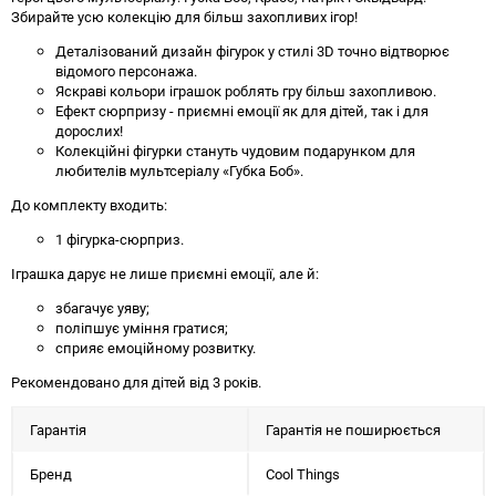
Збирайте усю колекцію для більш захопливих ігор!
Деталізований дизайн фігурок у стилі 3D точно відтворює
відомого персонажа.
Яскраві кольори іграшок роблять гру більш захопливою.
Ефект сюрпризу - приємні емоції як для дітей, так і для
дорослих!
Колекційні фігурки стануть чудовим подарунком для
любителів мультсеріалу «Губка Боб».
До комплекту входить:
1 фігурка-сюрприз.
Іграшка дарує не лише приємні емоції, але й:
збагачує уяву;
поліпшує уміння гратися;
сприяє емоційному розвитку.
Рекомендовано для дітей від 3 років.
Гарантія
Гарантія не поширюється
Бренд
Cool Things