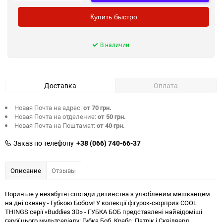
Купить быстро
В наличии
Доставка
Оплата
Новая Почта на адрес:
от 70 грн.
Новая Почта на отделение:
от 50 грн.
Новая Почта на Поштамат:
от 40 грн.
Заказ по телефону
+38 (066) 740-66-37
Описание
Отзывы
Пориньте у незабутні спогади дитинства з улюбленим мешканцем
на дні океану - Губкою Бобом! У колекції фігурок-сюрприз COOL
THINGS серії «Buddies 3D» - ГУБКА БОБ представлені найвідоміші
герої цього мультсеріалу: Губка Боб, Крабс, Патрік і Сквідвард.