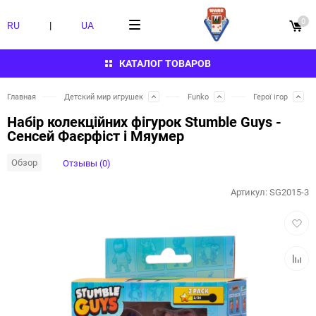
0
RU
|
UA
КАТАЛОГ ТОВАРОВ
Главная
Детский мир игрушек
Funko
Герої ігор
Набір колекційних фігурок Stumble Guys -
Сенсей Фаєрфіст і Мяумер
Обзор
Отзывы (0)
Артикул:
SG2015-3
Добав
в
избра
Добав
к
сравн