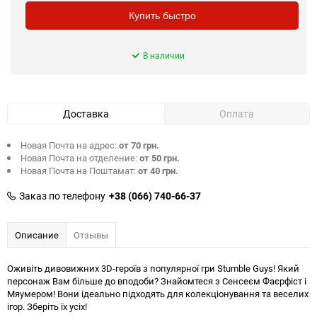
Купить быстро
В наличии
Доставка
Оплата
Новая Почта на адрес:
от 70 грн.
Новая Почта на отделение:
от 50 грн.
Новая Почта на Поштамат:
от 40 грн.
Заказ по телефону
+38 (066) 740-66-37
Описание
Отзывы
Оживіть дивовижних 3D-героїв з популярної гри Stumble Guys! Який
персонаж Вам більше до вподоби? Знайомтеся з Сенсеєм Фаєрфіст і
Мяумером! Вони ідеально підходять для колекціонування та веселих
ігор. Зберіть їх усіх!