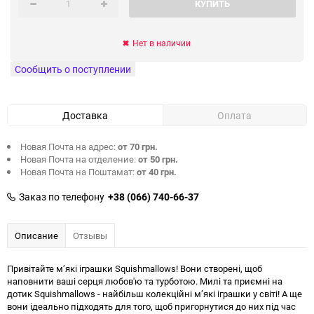
КУПИТЬ
Нет в наличии
Сообщить о поступлении
Доставка
Оплата
Новая Почта на адрес:
от 70 грн.
Новая Почта на отделение:
от 50 грн.
Новая Почта на Поштамат:
от 40 грн.
Заказ по телефону
+38 (066) 740-66-37
Описание
Отзывы
Привітайте м’які іграшки Squishmallows! Вони створені, щоб
наповнити ваші серця любов'ю та турботою. Милі та приємні на
дотик Squishmallows - найбільш колекційні м’які іграшки у світі! А ще
вони ідеально підходять для того, щоб пригорнутися до них під час