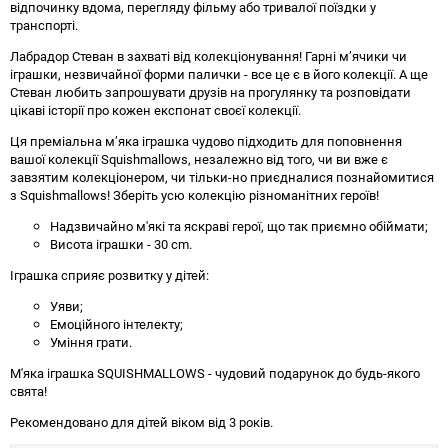
відпочинку вдома, перегляду фільму або тривалої поїздки у
транспорті.
Лабрадор Стеван в захваті від колекціонування! Гарні м’ячики чи
іграшки, незвичайної форми палички - все це є в його колекції. А ще
Стеван любить запрошувати друзів на прогулянку та розповідати
цікаві історії про кожен експонат своєї колекції.
Ця преміальна м’яка іграшка чудово підходить для поповнення
вашої колекції Squishmallows, незалежно від того, чи ви вже є
завзятим колекціонером, чи тільки-но приєдналися познайомитися
з Squishmallows! Зберіть усю колекцію різноманітних героїв!
Надзвичайно м'які та яскраві герої, що так приємно обіймати;
Висота іграшки - 30 cm.
Іграшка сприяє розвитку у дітей:
Уяви;
Емоційного інтелекту;
Уміння грати.
М'яка іграшка SQUISHMALLOWS - чудовий подарунок до будь-якого
свята!
Рекомендовано для дітей віком від 3 років.