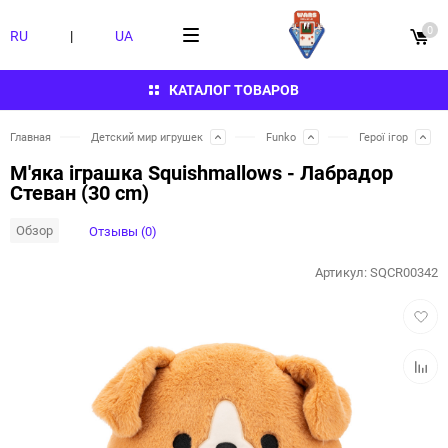
0
RU
|
UA
КАТАЛОГ ТОВАРОВ
Главная
Детский мир игрушек
Funko
Герої ігор
М'яка іграшка Squishmallows - Лабрадор
Стеван (30 cm)
Обзор
Отзывы (0)
Артикул:
SQCR00342
Добав
в
избра
Добав
к
сравн