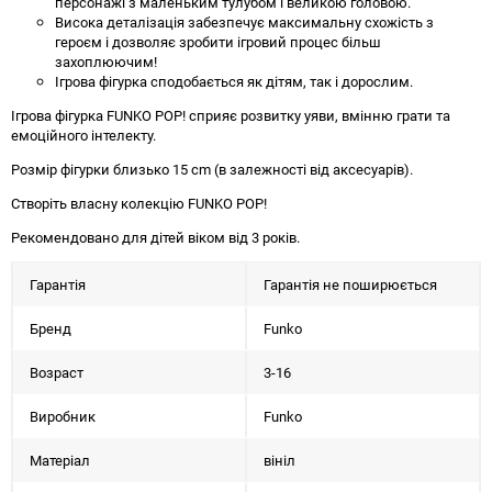
персонажі з маленьким тулубом і великою головою.
Висока деталізація забезпечує максимальну схожість з
героєм і дозволяє зробити ігровий процес більш
захоплюючим!
Ігрова фігурка сподобається як дітям, так і дорослим.
Ігрова фігурка FUNKO POP! сприяє розвитку уяви, вмінню грати та
емоційного інтелекту.
Розмір фігурки близько 15 cm (в залежності від аксесуарів).
Створіть власну колекцію FUNKO POP!
Рекомендовано для дітей віком від 3 років.
Гарантія
Гарантія не поширюється
Бренд
Funko
Возраст
3-16
Виробник
Funko
Матеріал
вініл