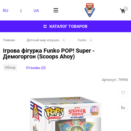
0
RU
|
UA
КАТАЛОГ ТОВАРОВ
Главная
Детский мир игрушек
Funko
Ігрова фігурка Funko POP! Super -
Демогоргон (Scoops Ahoy)
Обзор
Отзывы (0)
Артикул:
79996
Добав
в
избра
Добав
к
сравн