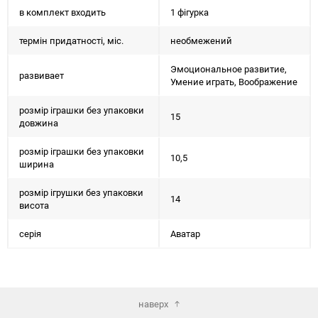
в комплект входить
1 фігурка
термін придатності, міс.
необмежений
Эмоциональное развитие,
развивает
Умение играть, Воображение
розмір іграшки без упаковки
15
довжина
розмір іграшки без упаковки
10,5
ширина
розмір ігрушки без упаковки
14
висота
серія
Аватар
наверх