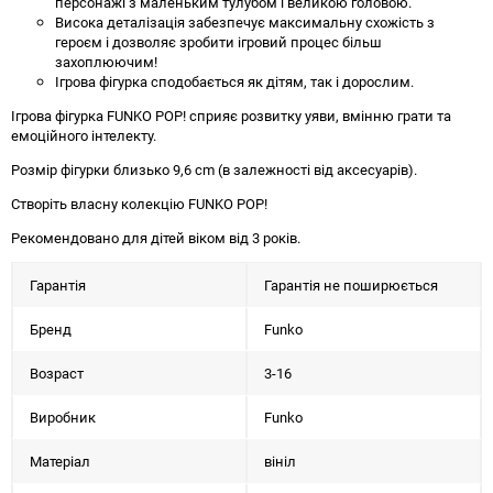
персонажі з маленьким тулубом і великою головою.
Висока деталізація забезпечує максимальну схожість з
героєм і дозволяє зробити ігровий процес більш
захоплюючим!
Ігрова фігурка сподобається як дітям, так і дорослим.
Ігрова фігурка FUNKO POP! сприяє розвитку уяви, вмінню грати та
емоційного інтелекту.
Розмір фігурки близько 9,6 cm (в залежності від аксесуарів).
Створіть власну колекцію FUNKO POP!
Рекомендовано для дітей віком від 3 років.
Гарантія
Гарантія не поширюється
Бренд
Funko
Возраст
3-16
Виробник
Funko
Матеріал
вініл