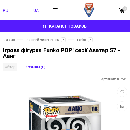
0
RU
|
UA
КАТАЛОГ ТОВАРОВ
Главная
Детский мир игрушек
Funko
Ігрова фігурка Funko POP! серії Аватар S7 -
Аанг
Обзор
Отзывы (0)
Артикул:
81245
Добав
в
избра
Добав
к
сравн