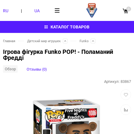
0
RU
|
UA
КАТАЛОГ ТОВАРОВ
Главная
Детский мир игрушек
Funko
Ігрова фігурка Funko POP! - Поламаний
Фредді
Обзор
Отзывы (0)
Артикул:
83867
Добав
в
избра
Добав
к
сравн