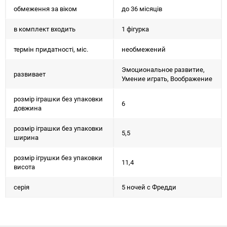
обмеження за віком
до 36 місяців
в комплект входить
1 фігурка
термін придатності, міс.
необмежений
Эмоциональное развитие,
развивает
Умение играть, Воображение
розмір іграшки без упаковки
6
довжина
розмір іграшки без упаковки
5,5
ширина
розмір ігрушки без упаковки
11,4
висота
серія
5 ночей с Фредди