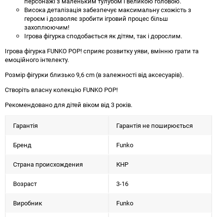
персонажі з маленьким тулубом і великою головою.
Висока деталізація забезпечує максимальну схожість з
героєм і дозволяє зробити ігровий процес більш
захоплюючим!
Ігрова фігурка сподобається як дітям, так і дорослим.
Ігрова фігурка FUNKO POP! сприяє розвитку уяви, вмінню грати та
емоційного інтелекту.
Розмір фігурки близько 9,6 cm (в залежності від аксесуарів).
Створіть власну колекцію FUNKO POP!
Рекомендовано для дітей віком від 3 років.
Гарантія
Гарантія не поширюється
Бренд
Funko
Страна происхождения
КНР
Возраст
3-16
Виробник
Funko