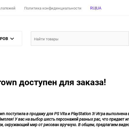
RU
|
UA
 платежей
Политика конфиденциальности
АРОВ
rown доступен для заказа!
wn поступила в продажу для PS Vita и PlayStation 3! Игра выполнена
мплея! У вас на выбор шесть персонажей разных рас, что придает 
и, окружающий мир от рисован вручную. В общем, предлагаем видео