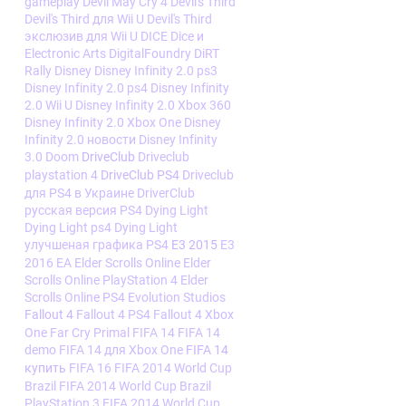
gameplay
Devil May Cry 4
Devil's Third
Devil's Third для Wii U
Devil's Third
экслюзив для Wii U
DICE
Dice и
Electronic Arts
DigitalFoundry
DiRT
Rally
Disney
Disney Infinity 2.0 ps3
Disney Infinity 2.0 ps4
Disney Infinity
2.0 Wii U
Disney Infinity 2.0 Xbox 360
Disney Infinity 2.0 Xbox One
Disney
Infinity 2.0 новости
Disney Infinity
3.0
Doom
DriveClub
Driveclub
playstation 4
DriveClub PS4
Driveclub
для PS4 в Украине
DriverClub
русская версия PS4
Dying Light
Dying Light ps4
Dying Light
улучшеная графика PS4
E3 2015
E3
2016
EA
Elder Scrolls Online
Elder
Scrolls Online PlayStation 4
Elder
Scrolls Online PS4
Evolution Studios
Fallout 4
Fallout 4 PS4
Fallout 4 Xbox
One
Far Cry Primal
FIFA 14
FIFA 14
demo
FIFA 14 для Xbox One
FIFA 14
купить
FIFA 16
FIFA 2014 World Cup
Brazil
FIFA 2014 World Cup Brazil
PlayStation 3
FIFA 2014 World Cup