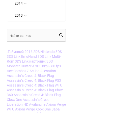
2014
2013
.Геймплей
2016
2DS Nintendo
3DS
3DS Link EmuNand
3DS Link Multi-
Rom
3DS Link картридж
3DS
Monster Hunter 4
3DS игры
60 fps
Ace Combat 7
Action
Alienation
Assassin`s Creed 4: Black Flag
Assassin`s Creed 4: Black Flag PS3
Assassin`s Creed 4: Black Flag Wii U
Assassin`s Creed 4: Black Flag Xbox
360
Assassin`s Creed 4: Black Flag
Xbox One
Assassin`s Creed
Liberation HD
Avalanche
Axiom Verge
Wii U
Axiom Verge Xbox One
Baba