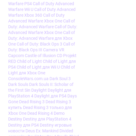
Warfare PS4
Call of Duty Advanced
Warfare Wii U
Call of Duty Advanced
Warfare Xbox 360
Call of Duty
Advanced Warfare Xbox One
Call of
Duty: Advanced Warfare
Call of Duty:
Advanced Warfare Xbox One
Call of
Duty: Advanced Warfare для Xbox
One
Call of Duty: Black Ops 3
Call of
Duty: Black Ops III
Camera VR
Capcom
Castle of Illusion
CD Projekt
RED
Child of Light
Child of Light для
PS4
Child of Light для Wii U
Child of
Light для Xbox One
ConsoleWars.com.ua
Dark Soul 3
Dark Souls
Dark Souls II: Scholar of
the First Sin
Daylight
Daylight для
PlayStation 4
Daylight для PS4
Days
Gone
Dead Rising 3
Dead Rising 3
купить
Dead Rising 3 только для
Xbox One
Dead Rising 4
Demo
Destiny
Destiny для PlayStation 4
Destiny для PS4
Destiny игровые
новости
Deus Ex: Mankind Divided