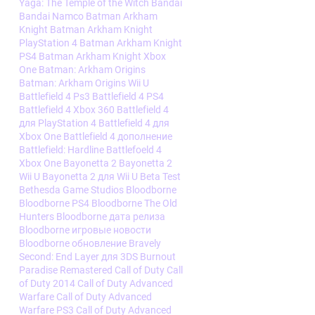
Yaga: The Temple of the Witch
Bandai
Bandai Namco
Batman Arkham
Knight
Batman Arkham Knight
PlayStation 4
Batman Arkham Knight
PS4
Batman Arkham Knight Xbox
One
Batman: Arkham Origins
Batman: Arkham Origins Wii U
Battlefield 4 Ps3
Battlefield 4 PS4
Battlefield 4 Xbox 360
Battlefield 4
для PlayStation 4
Battlefield 4 для
Xbox One
Battlefield 4 дополнение
Battlefield: Hardline
Battlefoeld 4
Xbox One
Bayonetta 2
Bayonetta 2
Wii U
Bayonetta 2 для Wii U
Beta Test
Bethesda Game Studios
Bloodborne
Bloodborne PS4
Bloodborne The Old
Hunters
Bloodborne дата релиза
Bloodborne игровые новости
Bloodborne обновление
Bravely
Second: End Layer для 3DS
Burnout
Paradise Remastered
Call of Duty
Call
of Duty 2014
Call of Duty Advanced
Warfare
Call of Duty Advanced
Warfare PS3
Call of Duty Advanced