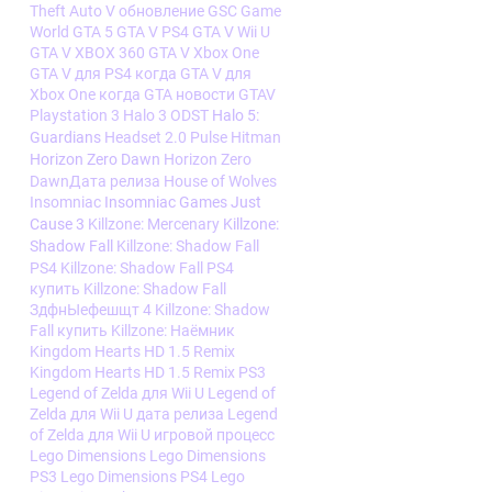
Theft Auto V обновление
GSC Game
World
GTA 5
GTA V PS4
GTA V Wii U
GTA V XBOX 360
GTA V Xbox One
GTA V для PS4 когда
GTA V для
Xbox One когда
GTA новости
GTAV
Playstation 3
Halo 3 ODST
Halo 5:
Guardians
Headset 2.0 Pulse
Hitman
Horizon Zero Dawn
Horizon Zero
DawnДата релиза
House of Wolves
Insomniac
Insomniac Games
Just
Cause 3
Killzone: Mercenary
Killzone:
Shadow Fall
Killzone: Shadow Fall
PS4
Killzone: Shadow Fall PS4
купить
Killzone: Shadow Fall
ЗдфнЫефешщт 4
Killzone: Shadow
Fall купить
Killzone: Наёмник
Kingdom Hearts HD 1.5 Remix
Kingdom Hearts HD 1.5 Remix PS3
Legend of Zelda для Wii U
Legend of
Zelda для Wii U дата релиза
Legend
of Zelda для Wii U игровой процесс
Lego Dimensions
Lego Dimensions
PS3
Lego Dimensions PS4
Lego