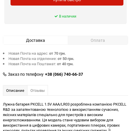
В наличии
Доставка
Оплата
Новая Почта на адрес:
от 70 грн.
Новая Почта на отделение:
от 50 грн.
Новая Почта на Поштамат:
от 40 грн.
Заказ по телефону
+38 (066) 740-66-37
Описание
Отзывы
Лужна батарея PKCELL 1.5V AAA/LR03 розроблена компанією PKCELL
R&D за запатентованою технологією з використанням сучасних,
якісних матеріалів спеціально для пристроїв з високим
енергоспоживанням. Ця модель стане чудовим вибором для
використання в цифрових камерах, портативних плеєрах, ігрових
консолях, пультах управління та інших сумісних гаджетах. Її