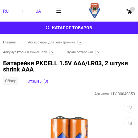
0
RU
|
UA
КАТАЛОГ ТОВАРОВ
Главная
Аксессуары для электроники
Аккумуляторы и PowerBank
Лужні батарейки
Батарейки PKCELL 1.5V AAA/LR03, 2 штуки
shrink ААА
Обзор
Отзывы (0)
Артикул:
ЦУ-00040353
Добав
в
избра
Добав
к
сравн