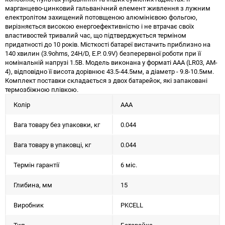
марганцево-цинковий гальванічний елемент живлення з лужним
електролітом захищений потовщеною алюмінієвою фольгою,
вирізняється високою енергоефективністю і не втрачає своїх
властивостей тривалий час, що підтверджується терміном
придатності до 10 років. Місткості батареї вистачить приблизно на
140 хвилин (3.9ohms, 24H/D, E.P. 0.9V) безперервної роботи при її
номінальній напрузі 1.5В. Модель виконана у форматі ААА (LR03, AM-
4), відповідно її висота дорівнює 43.5-44.5мм, а діаметр - 9.8-10.5мм.
Комплект поставки складається з двох батарейок, які запаковані
термозбіжною плівкою.
Колір
ААА
Вага товару без упаковки, кг
0.044
Вага товару в упаковці, кг
0.044
Термін гарантії
6 міс.
Глибина, мм
15
Виробник
PKCELL